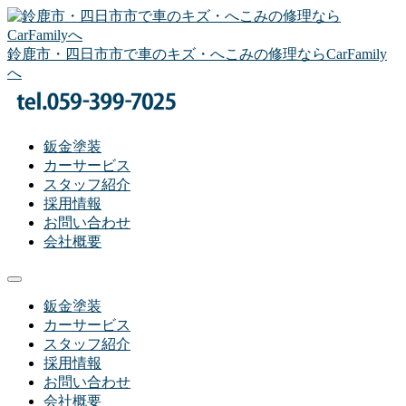
コ
ン
テ
鈴鹿市・四日市市で車のキズ・へこみの修理ならCarFamily
ン
へ
ツ
へ
ス
鈑金塗装
キ
カーサービス
ッ
スタッフ紹介
プ
採用情報
お問い合わせ
会社概要
メ
ニ
鈑金塗装
ュ
カーサービス
ー
スタッフ紹介
採用情報
お問い合わせ
会社概要