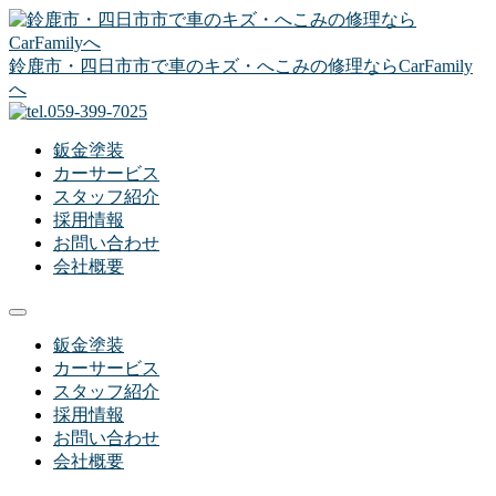
コ
ン
テ
鈴鹿市・四日市市で車のキズ・へこみの修理ならCarFamily
ン
へ
ツ
へ
鈑金塗装
ス
カーサービス
キ
スタッフ紹介
ッ
採用情報
プ
お問い合わせ
会社概要
メ
ニ
鈑金塗装
ュ
カーサービス
ー
スタッフ紹介
採用情報
お問い合わせ
会社概要