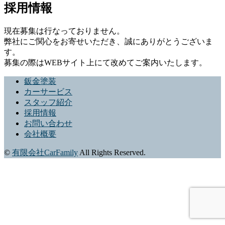
採用情報
現在募集は行なっておりません。
採
弊社にご関心をお寄せいただき、誠にありがとうございま
す。
用
募集の際はWEBサイト上にて改めてご案内いたします。
情
鈑金塗装
報
カーサービス
スタッフ紹介
採用情報
5
お問い合わせ
月
16,
会社概要
2025
by
©
有限会社CarFamily
All Rights Reserved.
Kurashi-
Kuro